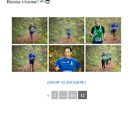
Buona visione!
[SHOW SLIDESHOW]
◄
1
...
11
12